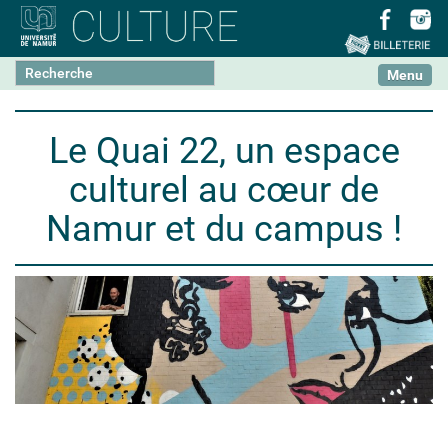
N
Chercher par
Toggle na
a
Recherche avancée…
v
i
Le Quai 22, un espace
g
a
culturel au cœur de
t
i
Namur et du campus !
o
n