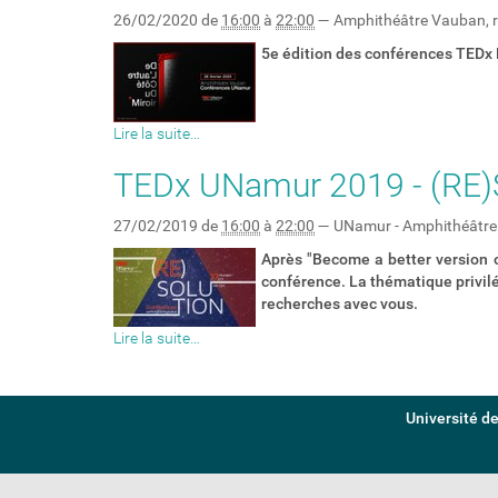
26/02/2020
de
16:00
à
22:00
—
Amphithéâtre Vauban, r
5e édition des conférences TEDx N
Lire la suite…
TEDx UNamur 2019 - (RE
27/02/2019
de
16:00
à
22:00
—
UNamur - Amphithéâtre 
Après "Become a better version o
conférence. La thématique privil
recherches avec vous.
Lire la suite…
Université d