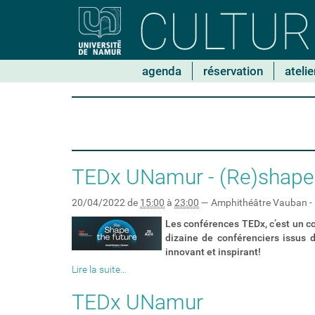
N
agenda
réservation
atelie
a
v
i
g
a
t
i
TEDx UNamur - (Re)shape 
o
n
20/04/2022
de
15:00
à
23:00
—
Amphithéâtre Vauban - 
Les conférences TEDx, c’est un co
dizaine de conférenciers issus 
innovant et inspirant!
Lire la suite…
TEDx UNamur