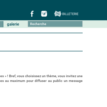
Chercher par
Recherche avancée…
galerie
es » ! Bref, vous choisissez un thème, vous invitez une
nutes au maximum pour diffuser au public un message